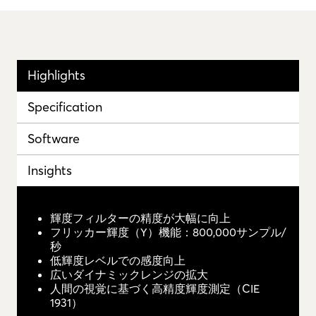
Highlights
Specification
Software
Insights
輝度フィルターの精度が大幅に向上
フリッカー輝度（Y）機能：800,000サンプル/
秒
低輝度レベルでの感度向上
広いダイナミックレンジの拡大
人間の視覚に基づく高精度輝度測定（CIE
1931）