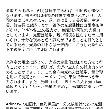
通常の照明環境、例えば日中であれば、明所視が優位に
なります。明所視は3種類の錐体で構成されており、人
間の目にはそれぞれ赤、緑、青に見える長波長、中波
長、短波長に感応します。錐体の光感受性には限度条件
があり、3cd/m²以上の視力が、色識別が可能な光視力
としています。光源は通常、暗い環境を照らすために用
いられ、十分な視界と色の識別ができることを目的とし
ているため、光源の明るさは一般的に、こうした条件の
下で視感度に応じて測定されます。
光測定の用途に応じて、光源の定量化は様々な方法で行
うことができます。例えば、光源の全方向の総出力を求
めることができます。この全方向光出力は通常、積分球
を用いて測定され、ルーメン（lm）単位でデータが出
力されます。また、光度（cd）、表面への入射光（lux
単位の照度）といった光量の測定は、光関数に基づいて
います。
Admesyの光度計、色彩輝度計、分光放射計などの光測
定機器は、輝度関数に基づいた光測定が可能です。機器