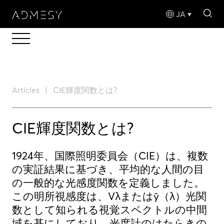
sea
JA
Articles
CIE輝度関数とは?
CIE輝度関数とは?
1924年、国際照明委員会（CIE）は、複数
の実証結果に基づき、平均的な人間の目
の一般的な光感度関数を定義しました。
この明所視感度は、Vλまたはȳ（λ）光関
数として知られる視覚スペクトルの中間
域を基にしており、光度計のはたらきの