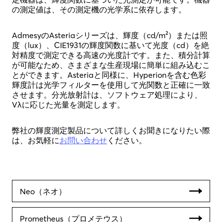
の測定値は、その測定機の光学系に依存します。
AdmesyのAsteriaシリーズは、輝度（cd/m²）または照
度（lux）、CIE1931の輝度関数に基いて光度（cd）を絶
対精度で測定できる高速の光度計です。また、積分計算
が可能なため、さまざまな生産現場に簡単に組み込むこ
とができます。Asteriaと同様に、Hyperionを含む色彩
輝度計は光学フィルターを使用して光関数と正確に一致
させます。分光放射計は、ソフトウェア処理により、
Vλに応じた光量を測定します。
弊社の輝度測定製品について詳しくお聞きになりたい際
は、お気軽に
お問い合わせ
ください。
Neo（ネオ）
Prometheus（プロメテウス）